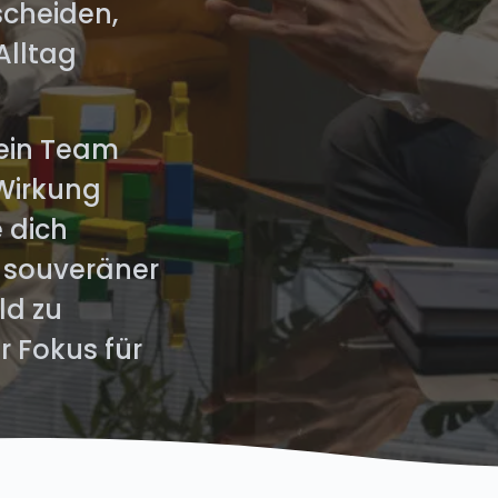
scheiden,
Alltag
 ein Team
 Wirkung
e dich
, souveräner
ld zu
r Fokus für