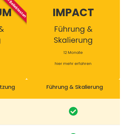
UM
IMPACT
&
Führung &
g
Skalierung
12 Monate
hier mehr erfahren
tzung
Führung & Skalierung
€6.900
250
Investment statt
€10.985
n
Jetzt Buchen