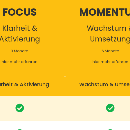
FOCUS
MOMENT
Klarheit &
Wachstum 
Aktivierung
Umsetzun
3 Monate
6 Monate
hier mehr erfahren
hier mehr erfahren
arheit & Aktivierung
Wachstum & Umse
€1.950
€3.250
vestment statt
€2.925
Investment statt
€4.
Jetzt Buchen
Jetzt Buche