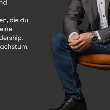
und
en, die du
eine
dership,
Wachstum.