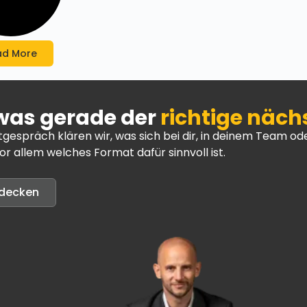
ad More
 was gerade der
richtige näch
tgespräch klären wir, was sich bei dir, in deinem Team 
r allem welches Format dafür sinnvoll ist.
tdecken